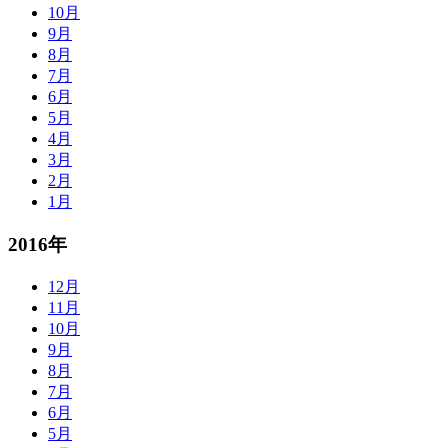
10月
9月
8月
7月
6月
5月
4月
3月
2月
1月
2016年
12月
11月
10月
9月
8月
7月
6月
5月