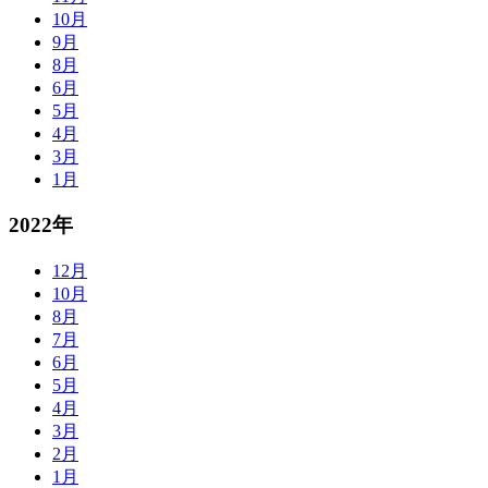
10月
9月
8月
6月
5月
4月
3月
1月
2022年
12月
10月
8月
7月
6月
5月
4月
3月
2月
1月