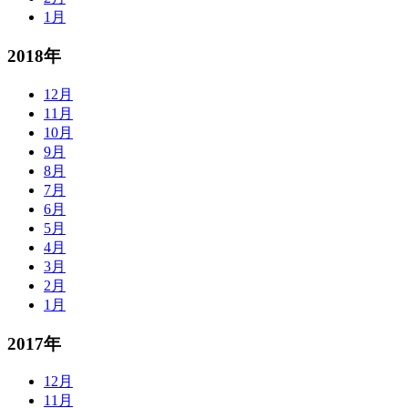
1月
2018年
12月
11月
10月
9月
8月
7月
6月
5月
4月
3月
2月
1月
2017年
12月
11月