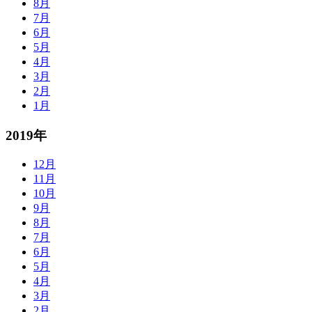
8月
7月
6月
5月
4月
3月
2月
1月
2019年
12月
11月
10月
9月
8月
7月
6月
5月
4月
3月
2月