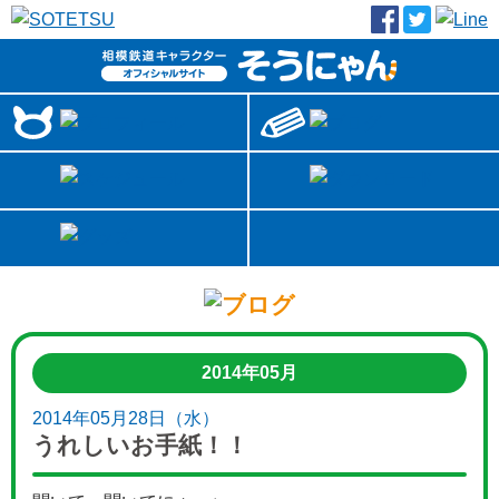
本
文
へ
2014年05月
2014年05月28日（水）
うれしいお手紙！！