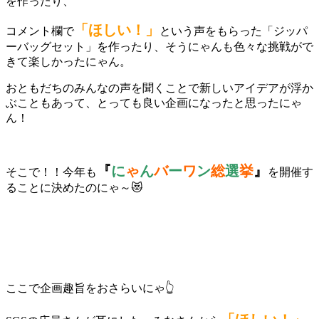
を作ったり、
「ほしい！」
コメント欄で
という声をもらった「ジッパ
ーバッグセット」を作ったり、そうにゃんも色々な挑戦がで
きて楽しかったにゃん。
おともだちのみんなの声を聞くことで新しいアイデアが浮か
ぶこともあって、とっても良い企画になったと思ったにゃ
ん！
『
に
ゃ
ん
バ
ー
ワ
ン
総
選
挙
』
そこで！！今年も
を開催す
ることに決めたのにゃ～😻
ここで企画趣旨をおさらいにゃ👆