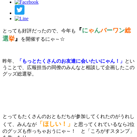
『
に
ゃ
ん
バ
ー
ワ
ン
総
とっても好評だったので、今年も
選
挙
』
を開催するにゃ～☆
昨年、
「もっとたくさんのお友達に会いたいにゃん！」
とい
うことで、広報担当の同僚のみんなと相談して企画したこの
グッズ総選挙。
とってもたくさんのおともだちが参加してくれたのがうれし
「ほしい！」
くて、みんなが
と思ってくれているなら2位
のグッズも作っちゃおうにゃ～！ と「ころがすスタンプ」