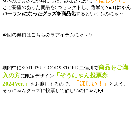
「ほしい！」
SGSの店員さんが耳にした、みなさんから
とご要望のあった商品を5つセレクトし、選挙で
No.1(にゃん
バーワン)になったグッズを商品化
するというものにゃ～！
今回の候補はこちらの５アイテムにゃ～✨
商品をご購
期間中にSOTETSU GOODS STORE 二俣川で
入の方
「そうにゃん投票券
に限定デザイン
2024Ver.」
「ほしい！」
をお渡しするので、
と思う、
そうにゃんグッズに投票して欲しいのにゃん🙌