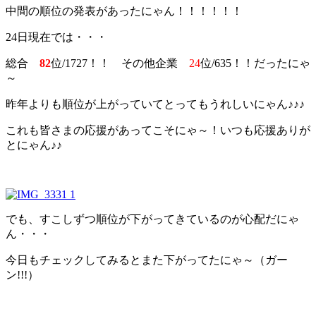
中間の順位の発表があったにゃん！！！！！！
24日現在では・・・
総合
82
位/1727！！ その他企業
24
位/635！！だったにゃ
～
昨年よりも順位が上がっていてとってもうれしいにゃん♪♪♪
これも皆さまの応援があってこそにゃ～！いつも応援ありが
とにゃん♪♪
でも、すこしずつ順位が下がってきているのが心配だにゃ
ん・・・
今日もチェックしてみるとまた下がってたにゃ～（ガー
ン!!!）