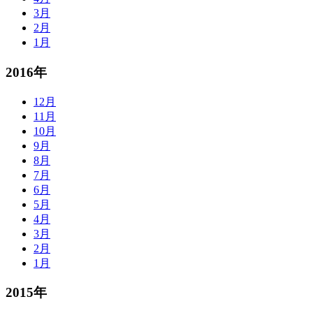
3月
2月
1月
2016年
12月
11月
10月
9月
8月
7月
6月
5月
4月
3月
2月
1月
2015年