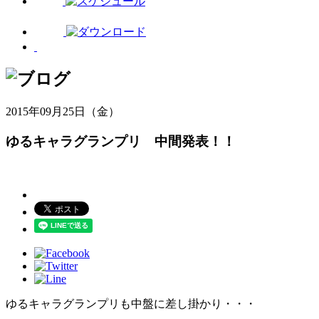
2015年09月25日（金）
ゆるキャラグランプリ 中間発表！！
ゆるキャラグランプリも中盤に差し掛かり・・・