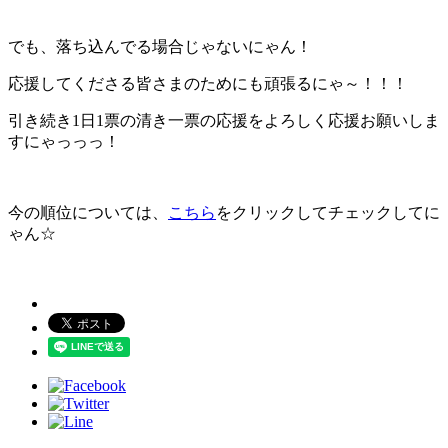
でも、落ち込んでる場合じゃないにゃん！
応援してくださる皆さまのためにも頑張るにゃ～！！！
引き続き1日1票の清き一票の応援をよろしく応援お願いしま
すにゃっっっ！
今の順位については、
こちら
をクリックしてチェックしてに
ゃん☆