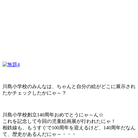
川島小学校のみんなは、ちゃんと自分の絵がどこに展示され
たかチェックしたかにゃ～？
川島小学校創立140周年おめでとうにゃ～ん☆
これを記念して今回の児童絵画展が行われたにゃ！
相鉄線も、もうすぐで100周年を迎えるけど、140周年だなん
て、歴史があるんだにゃ～・・・