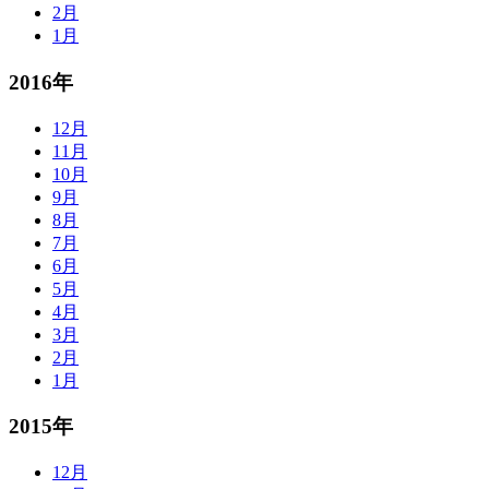
2月
1月
2016年
12月
11月
10月
9月
8月
7月
6月
5月
4月
3月
2月
1月
2015年
12月