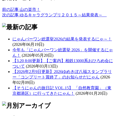
前の記事
山の楽市！
次の記事
ゆるキャラグランプリ２０１５～結果発表～
にゃんバーワン総選挙2026の結果を発表するにゃ～！
(2026年06月19日)
今年も「にゃんバーワン総選挙 2026」を開催するにゃ
ん！
(2026年05月20日)
【3.20 8:00更新】【ご案内】相鉄13000系おひろめ会に
ついて
(2026年03月13日)
【2026年2月9日更新】2026ゆめきぼ八福スタンプラリ
ー「コンプリート賞終了」のお知らせだにゃん
(2026
年02月09日)
【そうにゃんの旅日記 VOL.15】 「自然教育園」（東
京都港区）に行ってきたにゃん！
(2026年01月20日)