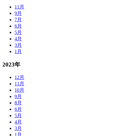
11月
9月
7月
6月
5月
4月
3月
1月
2023年
12月
11月
10月
9月
8月
6月
5月
4月
3月
1月