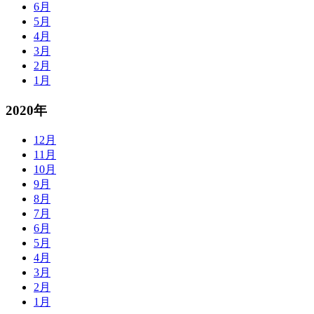
6月
5月
4月
3月
2月
1月
2020年
12月
11月
10月
9月
8月
7月
6月
5月
4月
3月
2月
1月