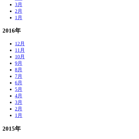
3月
2月
1月
2016年
12月
11月
10月
9月
8月
7月
6月
5月
4月
3月
2月
1月
2015年