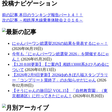
投稿ナビゲーション
前の記事
本日のランキング報告パート４！！
次の記事
～相鉄厚木線乗車体験会２０１６～
にゃんバーワン総選挙2026の結果を発表するにゃ～！
(2026年06月19日)
今年も「にゃんバーワン総選挙 2026」を開催するにゃ
ん！
(2026年05月20日)
【3.20 8:00更新】【ご案内】相鉄13000系おひろめ会に
ついて
(2026年03月13日)
【2026年2月9日更新】2026ゆめきぼ八福スタンプラリ
ー「コンプリート賞終了」のお知らせだにゃん
(2026
年02月09日)
【そうにゃんの旅日記 VOL.15】 「自然教育園」（東
京都港区）に行ってきたにゃん！
(2026年01月20日)