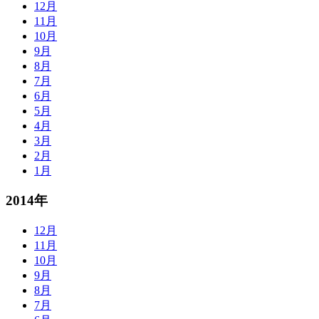
12月
11月
10月
9月
8月
7月
6月
5月
4月
3月
2月
1月
2014年
12月
11月
10月
9月
8月
7月