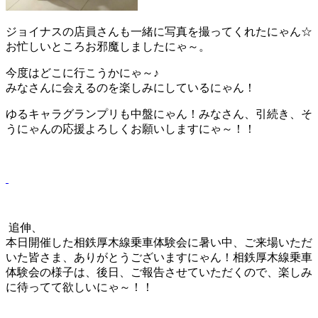
ジョイナスの店員さんも一緒に写真を撮ってくれたにゃん☆
お忙しいところお邪魔しましたにゃ～。
今度はどこに行こうかにゃ～♪
みなさんに会えるのを楽しみにしているにゃん！
ゆるキャラグランプリも中盤にゃん！みなさん、引続き、そ
うにゃんの応援よろしくお願いしますにゃ～！！
追伸、
本日開催した相鉄厚木線乗車体験会に暑い中、ご来場いただ
いた皆さま、ありがとうございますにゃん！相鉄厚木線乗車
体験会の様子は、後日、ご報告させていただくので、楽しみ
に待ってて欲しいにゃ～！！