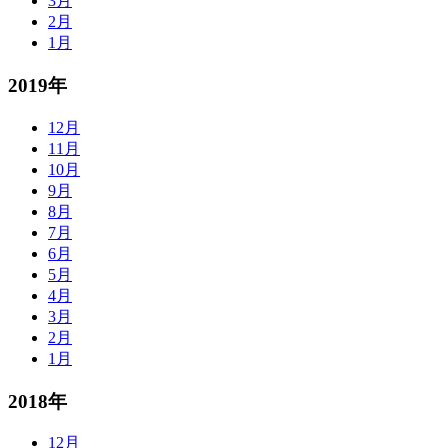
3月
2月
1月
2019年
12月
11月
10月
9月
8月
7月
6月
5月
4月
3月
2月
1月
2018年
12月