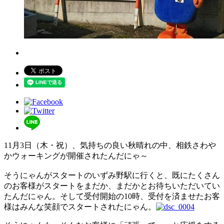
11月3日（木・祝）、気持ちの良い秋晴れの中、相鉄さわや
かウォーキングが開催されたんだにゃ～
そうにゃんがスタートのいずみ野駅に行くと、既にたくさん
のお客様がスタートをまだか、まだかとお待ちいただいてい
たんだにゃん。そして受付開始の10時、受付を済ませたお客
様はみんな笑顔でスタートされたにゃん。