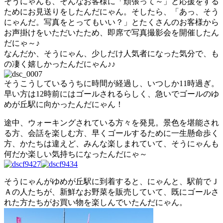
そうにゃんも、そんなお客様に「頑張って～」と応援をする
ためにお見送りをしたんだにゃん。そしたら、「あっ、そう
にゃんだ。写真をとってもいい？」とたくさんのお客様から
お声掛けをいただいたため、即席で写真撮影会を開催したん
だにゃ～♪
なんだか、そうにゃん、少しだけ人気者になった気分で、も
の凄く嬉しかったんだにゃん♪♪
そうこうしているうちに時間が経過し、いつしか11時過ぎ。
早い方は12時前にはゴールされるらしく、急いでゴールのゆ
めが丘駅に向かったんだにゃん！
途中、ウォーキングされている方々を発見。景色を堪能され
る方、会話を楽しむ方、早くゴールするために一生懸命歩く
方、かたちは違えど、みんな楽しまれていて、そうにゃんも
何だか楽しい気持ちになったんだにゃ～
そうにゃんがゆめが丘駅に到着すると、にゃんと、駅前でＪ
Ａの人たちが、新鮮なお野菜を販売していて、既にゴールさ
れた方たちがお買い物を楽しんでいたんだにゃん。