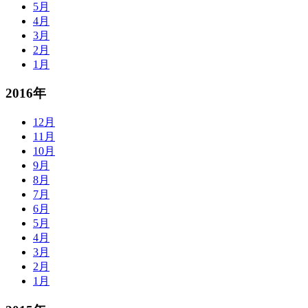
5月
4月
3月
2月
1月
2016年
12月
11月
10月
9月
8月
7月
6月
5月
4月
3月
2月
1月