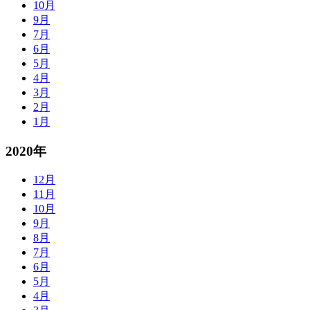
10月
9月
7月
6月
5月
4月
3月
2月
1月
2020年
12月
11月
10月
9月
8月
7月
6月
5月
4月