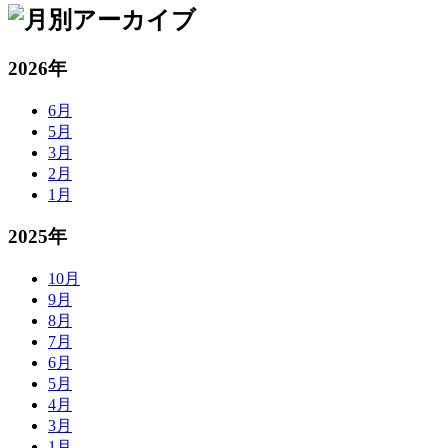
2026年
6月
5月
3月
2月
1月
2025年
10月
9月
8月
7月
6月
5月
4月
3月
1月