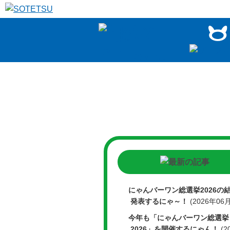
本
文
へ
にゃんバーワン総選挙2026の
発表するにゃ～！
(2026年06
今年も「にゃんバーワン総選挙
2026」を開催するにゃん！
(2