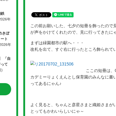
相鉄
2026年
この前お願いした、七夕の短冊を飾ったので
が声をかけてくれたので、見に行ってきたに
ゆめきぼ
リート
まずは緑園都市の駅へ・・・
(2026年
改札を出て、すぐ右に行ったところ飾られてい
】 「自
行って
日)
ここの短冊は、G
カデミーりょくえんとし保育園のみんなに書い
ってあるにゃん♪
よく見ると、ちゃんと彦星さまと織姫さまが
とってもかわいらしいにゃ～