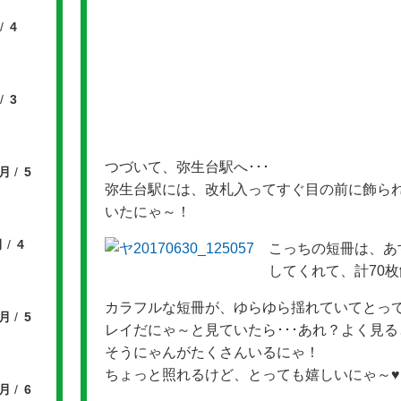
4
3
つづいて、弥生台駅へ･･･
6月
5
弥生台駅には、改札入ってすぐ目の前に飾ら
いたにゃ～！
月
4
こっちの短冊は、あ
してくれて、計70
カラフルな短冊が、ゆらゆら揺れていてとっ
6月
5
レイだにゃ～と見ていたら･･･あれ？よく見る
そうにゃんがたくさんいるにゃ！
ちょっと照れるけど、とっても嬉しいにゃ～♥
7月
6