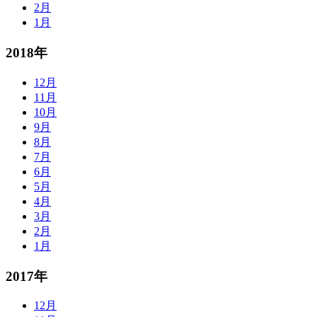
2月
1月
2018年
12月
11月
10月
9月
8月
7月
6月
5月
4月
3月
2月
1月
2017年
12月