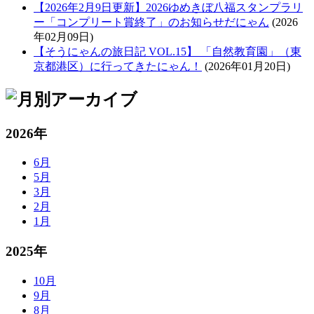
【2026年2月9日更新】2026ゆめきぼ八福スタンプラリ
ー「コンプリート賞終了」のお知らせだにゃん
(2026
年02月09日)
【そうにゃんの旅日記 VOL.15】 「自然教育園」（東
京都港区）に行ってきたにゃん！
(2026年01月20日)
2026年
6月
5月
3月
2月
1月
2025年
10月
9月
8月