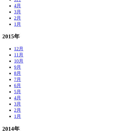
4月
3月
2月
1月
2015年
12月
11月
10月
9月
8月
7月
6月
5月
4月
3月
2月
1月
2014年