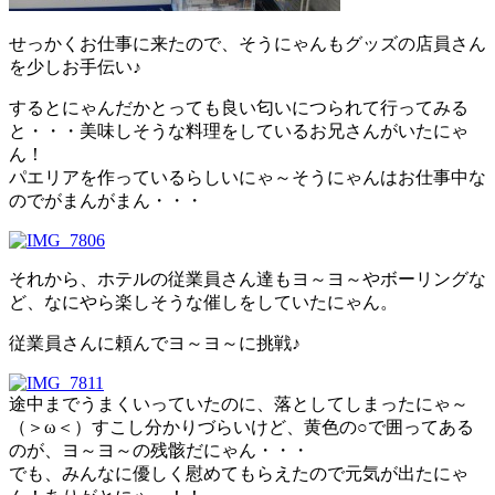
せっかくお仕事に来たので、そうにゃんもグッズの店員さん
を少しお手伝い♪
するとにゃんだかとっても良い匂いにつられて行ってみる
と・・・美味しそうな料理をしているお兄さんがいたにゃ
ん！
パエリアを作っているらしいにゃ～そうにゃんはお仕事中な
のでがまんがまん・・・
それから、ホテルの従業員さん達もヨ～ヨ～やボーリングな
ど、なにやら楽しそうな催しをしていたにゃん。
従業員さんに頼んでヨ～ヨ～に挑戦♪
途中までうまくいっていたのに、落としてしまったにゃ～
（＞ω＜）すこし分かりづらいけど、黄色の○で囲ってある
のが、ヨ～ヨ～の残骸だにゃん・・・
でも、みんなに優しく慰めてもらえたので元気が出たにゃ