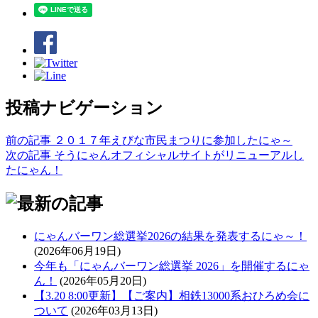
投稿ナビゲーション
前の記事
２０１７年えびな市民まつりに参加したにゃ～
次の記事
そうにゃんオフィシャルサイトがリニューアルし
たにゃん！
にゃんバーワン総選挙2026の結果を発表するにゃ～！
(2026年06月19日)
今年も「にゃんバーワン総選挙 2026」を開催するにゃ
ん！
(2026年05月20日)
【3.20 8:00更新】【ご案内】相鉄13000系おひろめ会に
ついて
(2026年03月13日)