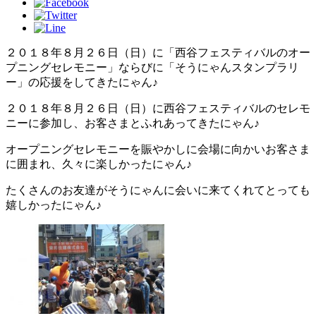
２０１８年８月２６日（日）に「西谷フェスティバルのオー
プニングセレモニー」ならびに「そうにゃんスタンプラリ
ー」の応援をしてきたにゃん♪
２０１８年８月２６日（日）に西谷フェスティバルのセレモ
ニーに参加し、お客さまとふれあってきたにゃん♪
オープニングセレモニーを賑やかしに会場に向かいお客さま
に囲まれ、久々に楽しかったにゃん♪
たくさんのお友達がそうにゃんに会いに来てくれてとっても
嬉しかったにゃん♪