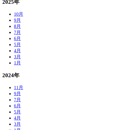
2025年
10月
9月
8月
7月
6月
5月
4月
3月
1月
2024年
11月
9月
7月
6月
5月
4月
3月