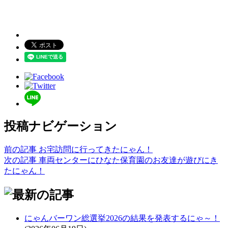
投稿ナビゲーション
前の記事
お宅訪問に行ってきたにゃん！
次の記事
車両センターにひなた保育園のお友達が遊びにき
たにゃん！
にゃんバーワン総選挙2026の結果を発表するにゃ～！