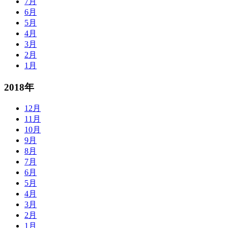
7月
6月
5月
4月
3月
2月
1月
2018年
12月
11月
10月
9月
8月
7月
6月
5月
4月
3月
2月
1月