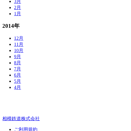
3月
2月
1月
2014年
12月
11月
10月
9月
8月
7月
6月
5月
4月
相模鉄道株式会社
ご利用規約