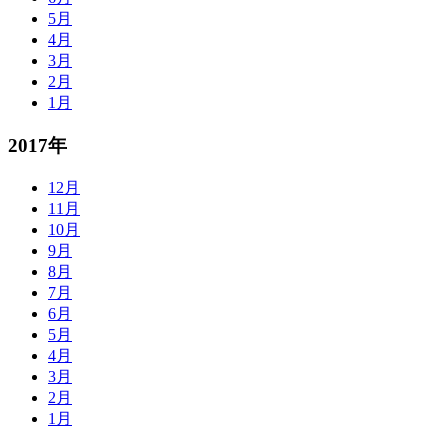
5月
4月
3月
2月
1月
2017年
12月
11月
10月
9月
8月
7月
6月
5月
4月
3月
2月
1月