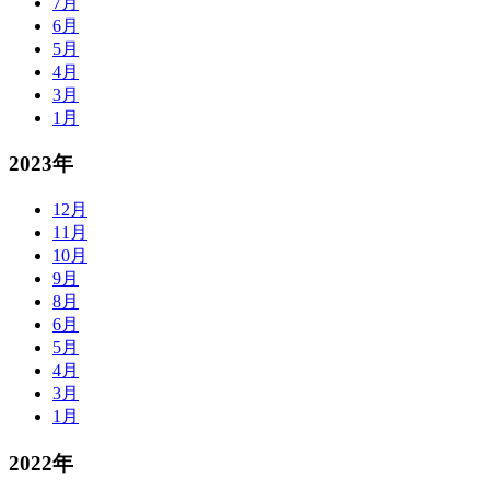
7月
6月
5月
4月
3月
1月
2023年
12月
11月
10月
9月
8月
6月
5月
4月
3月
1月
2022年