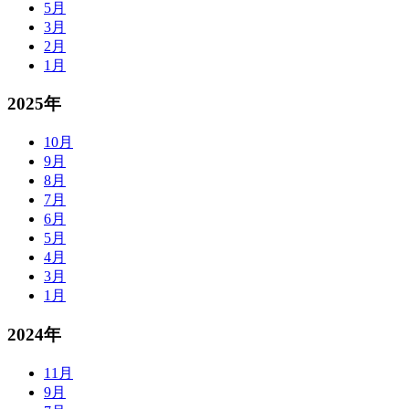
5月
3月
2月
1月
2025年
10月
9月
8月
7月
6月
5月
4月
3月
1月
2024年
11月
9月