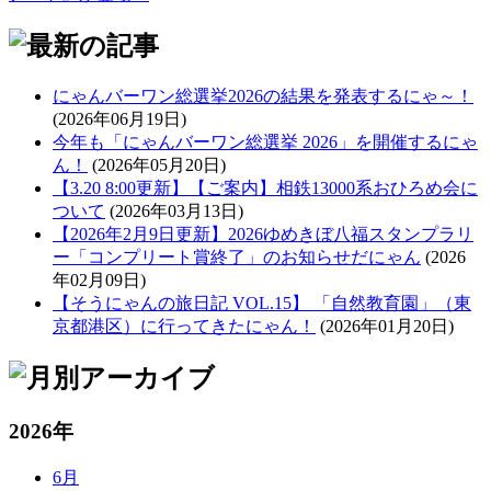
にゃんバーワン総選挙2026の結果を発表するにゃ～！
(2026年06月19日)
今年も「にゃんバーワン総選挙 2026」を開催するにゃ
ん！
(2026年05月20日)
【3.20 8:00更新】【ご案内】相鉄13000系おひろめ会に
ついて
(2026年03月13日)
【2026年2月9日更新】2026ゆめきぼ八福スタンプラリ
ー「コンプリート賞終了」のお知らせだにゃん
(2026
年02月09日)
【そうにゃんの旅日記 VOL.15】 「自然教育園」（東
京都港区）に行ってきたにゃん！
(2026年01月20日)
2026年
6月