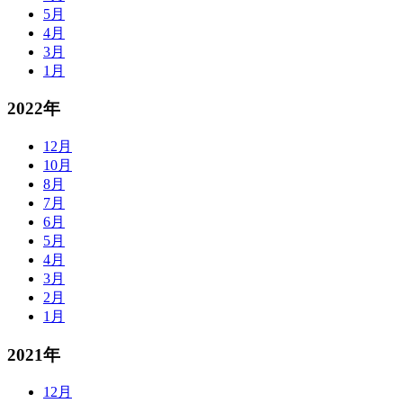
5月
4月
3月
1月
2022年
12月
10月
8月
7月
6月
5月
4月
3月
2月
1月
2021年
12月