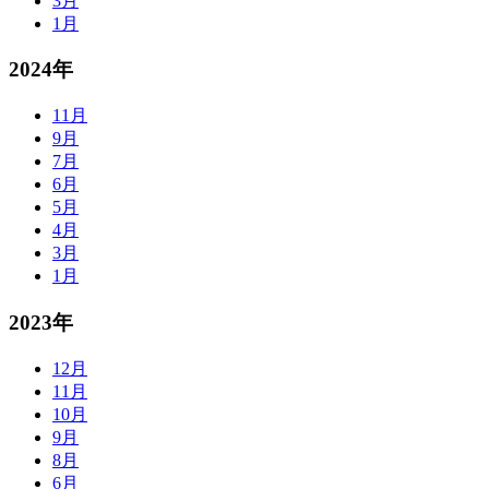
3月
1月
2024年
11月
9月
7月
6月
5月
4月
3月
1月
2023年
12月
11月
10月
9月
8月
6月