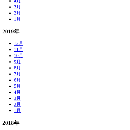
4月
3月
2月
1月
2019年
12月
11月
10月
9月
8月
7月
6月
5月
4月
3月
2月
1月
2018年