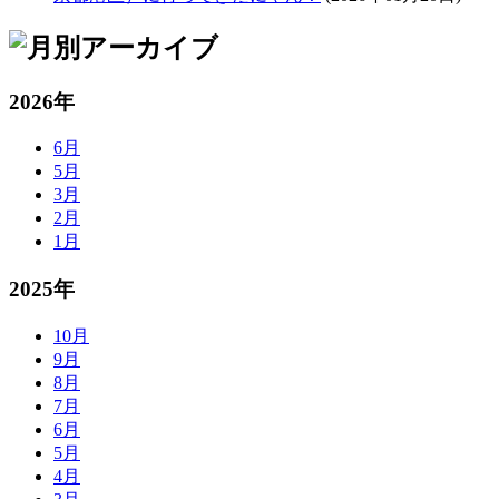
2026年
6月
5月
3月
2月
1月
2025年
10月
9月
8月
7月
6月
5月
4月