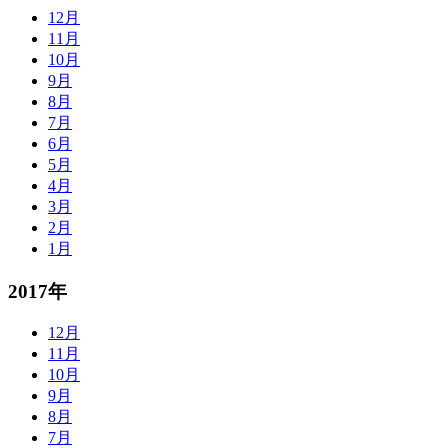
12月
11月
10月
9月
8月
7月
6月
5月
4月
3月
2月
1月
2017年
12月
11月
10月
9月
8月
7月