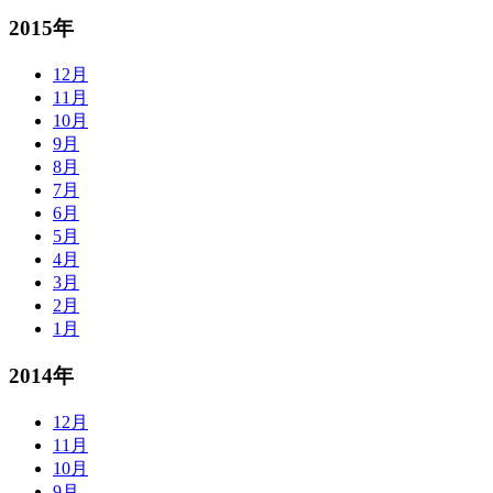
2015年
12月
11月
10月
9月
8月
7月
6月
5月
4月
3月
2月
1月
2014年
12月
11月
10月
9月