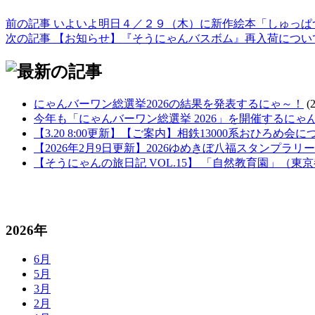
前の記事
いよいよ明日４／２９（木）に新作絵本「しゅっぱ
次の記事
【お知らせ】『そうにゃんバスボム』再入荷につい
にゃんバーワン総選挙2026の結果を発表するにゃ～！
(
今年も「にゃんバーワン総選挙 2026」を開催するにゃ
【3.20 8:00更新】【ご案内】相鉄13000系おひろめ会に
【2026年2月9日更新】2026ゆめきぼ八福スタンプ
【そうにゃんの旅日記 VOL.15】 「自然教育園」（
2026年
6月
5月
3月
2月