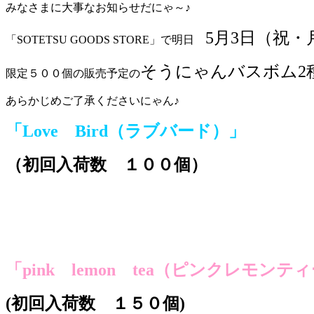
みなさまに大事なお知らせだにゃ～♪
5月3日（祝・
「SOTETSU GOODS STORE」で明日
そうにゃんバスボム2
限定５００個の販売予定の
あらかじめご了承くださいにゃん♪
「Love Bird（ラブバード）」
（初回入荷数 １００個）
「pink lemon tea（ピンクレモンテ
(初回入荷数 １５０個)