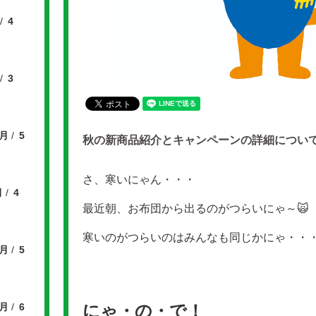
4
3
6月
5
秋の新商品紹介とキャンペーンの詳細につい
さ、寒いにゃん・・・
月
4
最近朝、お布団から出るのがつらいにゃ～🙀
寒いのがつらいのはみんなも同じかにゃ・・
6月
5
7月
6
にゃ・の・で！