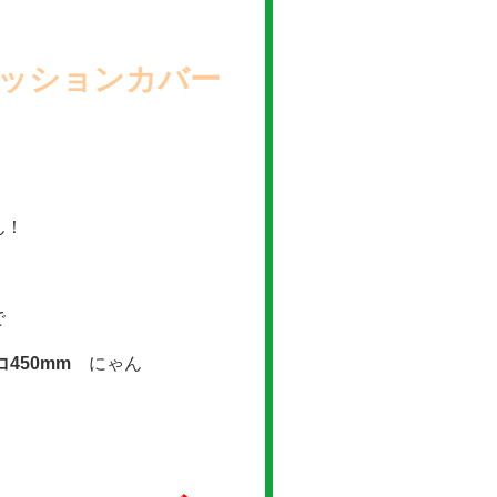
ッションカバー
ん！
で
コ450mm
にゃん