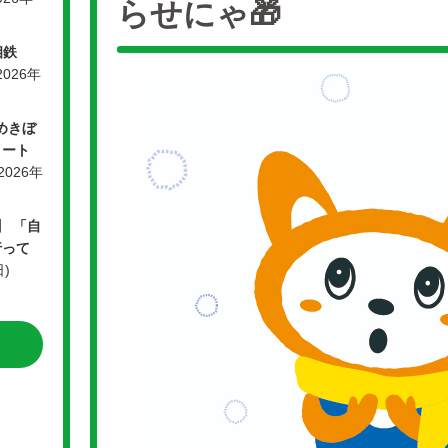
らせにゃ🎁
相鉄
2026年
ゆめきぼ
リート
(2026年
】 「自
行って
日)