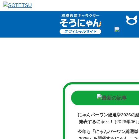
本
文
へ
にゃんバーワン総選挙2026の
発表するにゃ～！
(2026年06
今年も「にゃんバーワン総選挙
2026」を開催するにゃん！
(2