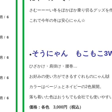
さむーーーい冬をぽかぽか乗り切るグッズを
7月
6
これで今年の冬は安心にゃん☆
7月
6
そうにゃん もこもこ3
●
7月
6
ひざかけ・肩掛け・腰巻…
お好みの使い方ができるすぐれものにゃん🙌
7月
6
カラーはベージュとネイビーの2色展開。
落ち着いた色はおうちでも会社でも使いやすいに
7月
6
価格：各色 3,000円（税込）