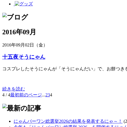
2016年09月
2016年09月02日（金）
十五夜そうにゃん
コスプレしたそうにゃんが「そうにゃんだい」で、お餅つき
続きを読む
4 / 4
最初
前のページ
...
2
3
4
にゃんバーワン総選挙2026の結果を発表するにゃ～！
(