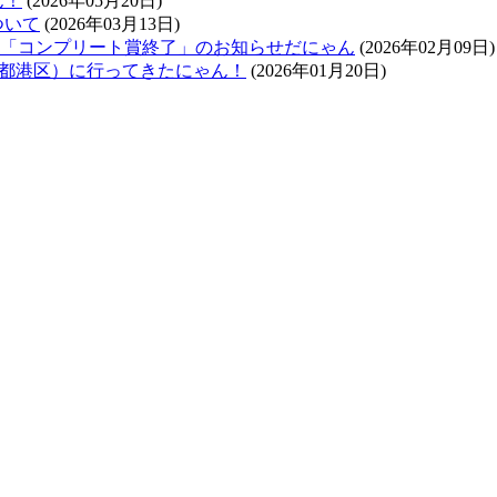
ん！
(2026年05月20日)
ついて
(2026年03月13日)
ラリー「コンプリート賞終了」のお知らせだにゃん
(2026年02月09日)
東京都港区）に行ってきたにゃん！
(2026年01月20日)