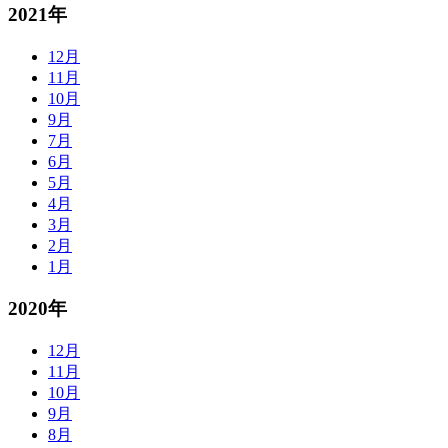
2021年
12月
11月
10月
9月
7月
6月
5月
4月
3月
2月
1月
2020年
12月
11月
10月
9月
8月