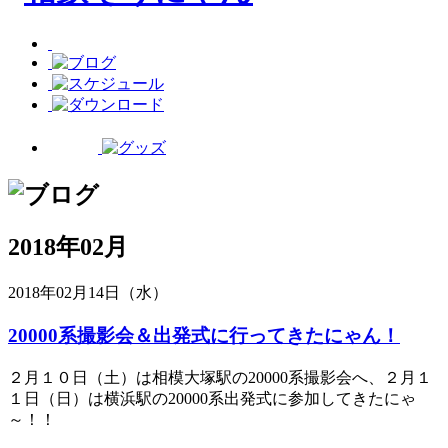
2018年02月
2018年02月14日（水）
20000系撮影会＆出発式に行ってきたにゃん！
２月１０日（土）は相模大塚駅の20000系撮影会へ、２月１
１日（日）は横浜駅の20000系出発式に参加してきたにゃ
～！！