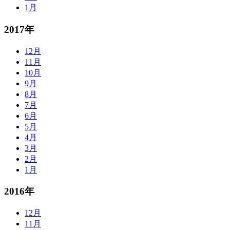
1月
2017年
12月
11月
10月
9月
8月
7月
6月
5月
4月
3月
2月
1月
2016年
12月
11月