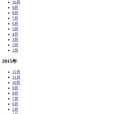
10月
9月
8月
7月
6月
5月
4月
3月
2月
1月
2015年
12月
11月
10月
9月
8月
7月
6月
5月