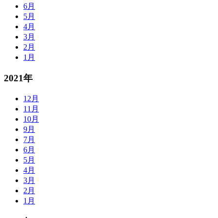
6月
5月
4月
3月
2月
1月
2021年
12月
11月
10月
9月
7月
6月
5月
4月
3月
2月
1月