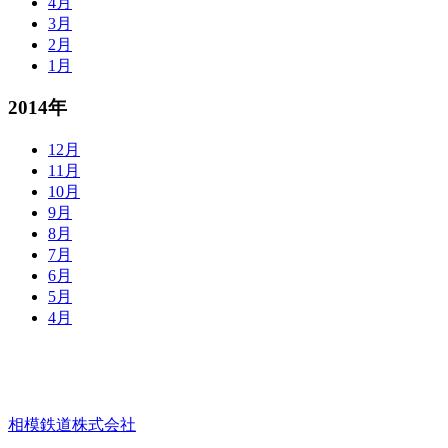
4月
3月
2月
1月
2014年
12月
11月
10月
9月
8月
7月
6月
5月
4月
相模鉄道株式会社