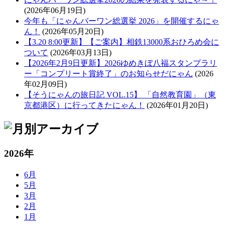
(2026年06月19日)
今年も「にゃんバーワン総選挙 2026」を開催するにゃ
ん！
(2026年05月20日)
【3.20 8:00更新】【ご案内】相鉄13000系おひろめ会に
ついて
(2026年03月13日)
【2026年2月9日更新】2026ゆめきぼ八福スタンプラリ
ー「コンプリート賞終了」のお知らせだにゃん
(2026
年02月09日)
【そうにゃんの旅日記 VOL.15】 「自然教育園」（東
京都港区）に行ってきたにゃん！
(2026年01月20日)
2026年
6月
5月
3月
2月
1月