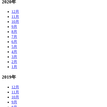
2020年
12月
11月
10月
9月
8月
7月
6月
5月
4月
3月
2月
1月
2019年
12月
11月
10月
9月