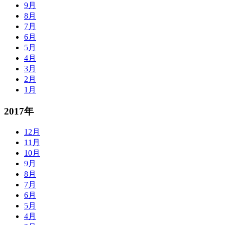
9月
8月
7月
6月
5月
4月
3月
2月
1月
2017年
12月
11月
10月
9月
8月
7月
6月
5月
4月