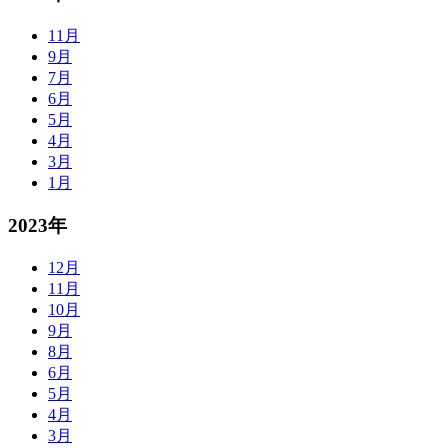
11月
9月
7月
6月
5月
4月
3月
1月
2023年
12月
11月
10月
9月
8月
6月
5月
4月
3月