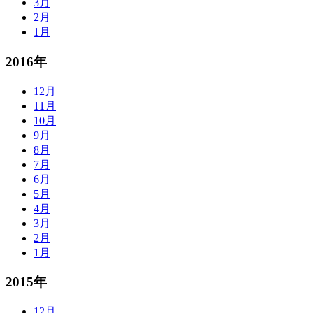
3月
2月
1月
2016年
12月
11月
10月
9月
8月
7月
6月
5月
4月
3月
2月
1月
2015年
12月