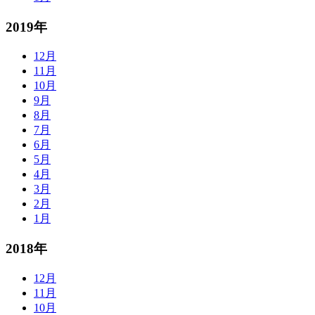
2019年
12月
11月
10月
9月
8月
7月
6月
5月
4月
3月
2月
1月
2018年
12月
11月
10月