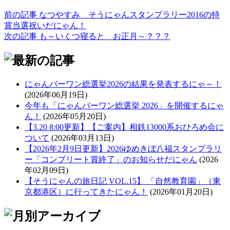
前の記事
なつやすみ そうにゃんスタンプラリー2016の特
賞当選祝いだにゃん！
次の記事
も～いくつ寝ると お正月～？？？
にゃんバーワン総選挙2026の結果を発表するにゃ～！
(2026年06月19日)
今年も「にゃんバーワン総選挙 2026」を開催するにゃ
ん！
(2026年05月20日)
【3.20 8:00更新】【ご案内】相鉄13000系おひろめ会に
ついて
(2026年03月13日)
【2026年2月9日更新】2026ゆめきぼ八福スタンプラリ
ー「コンプリート賞終了」のお知らせだにゃん
(2026
年02月09日)
【そうにゃんの旅日記 VOL.15】 「自然教育園」（東
京都港区）に行ってきたにゃん！
(2026年01月20日)