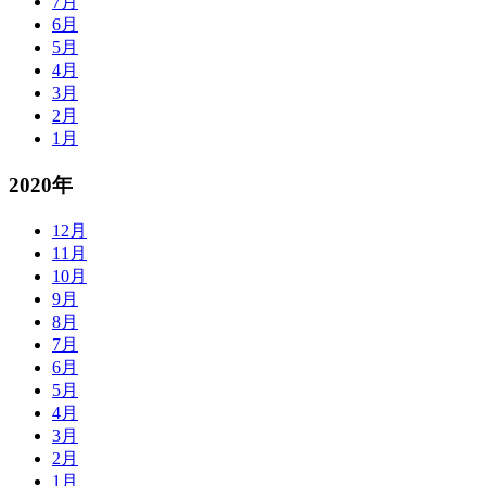
7月
6月
5月
4月
3月
2月
1月
2020年
12月
11月
10月
9月
8月
7月
6月
5月
4月
3月
2月
1月