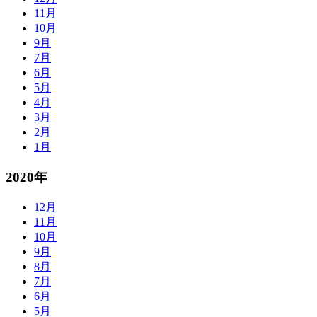
11月
10月
9月
7月
6月
5月
4月
3月
2月
1月
2020年
12月
11月
10月
9月
8月
7月
6月
5月